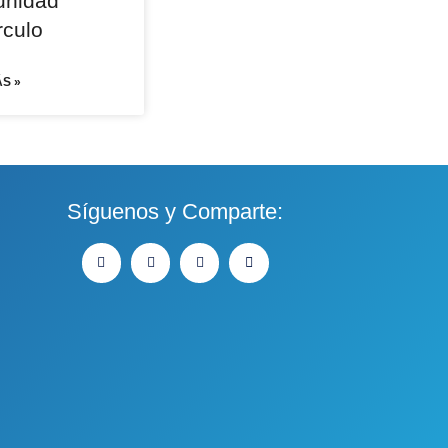
nidad
rculo
S »
Síguenos y Comparte: