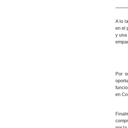
A lo l
en el 
y una
empaqu
Por s
oport
funcio
en Co
Final
compr
por la