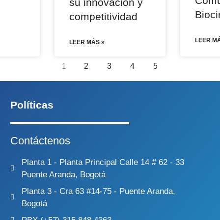
Comu
su innovación y
Bioci
competitividad
LEER MÁ
LEER MÁS »
1
2
3
4
5
Políticas
Contáctenos
Planta 1 - Planta Principal Calle 14 # 62 - 33
Puente Aranda, Bogotá
Planta 3 - Cra 63 #14-75 - Puente Aranda,
Bogotá