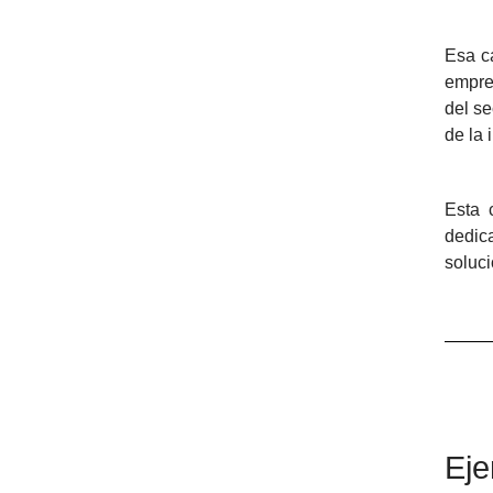
Esa c
empre
del se
de la 
Esta 
dedic
soluci
Eje