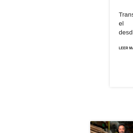
Tran
el 
desde
LEER M