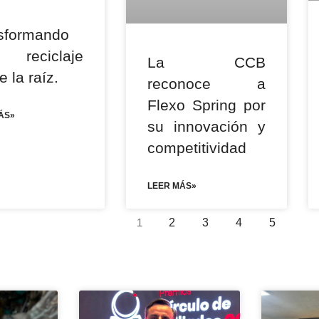
sformando
reciclaje
La CCB
 la raíz.
reconoce a
Flexo Spring por
ÁS»
su innovación y
competitividad
LEER MÁS»
1
2
3
4
5