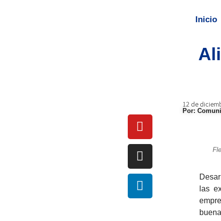
Inicio
Al
12 de diciem
Por: Comuni
Fl
Desar
las e
empre
buena 