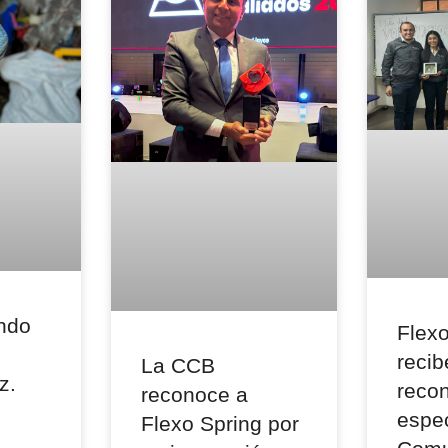
ndo
Flexo
recib
La CCB
z.
reco
reconoce a
espec
Flexo Spring por