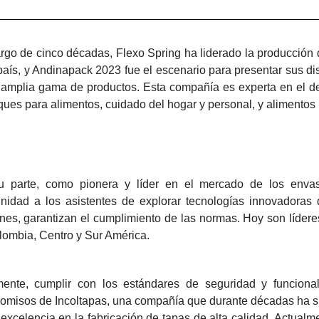
argo de cinco décadas, Flexo Spring ha liderado la producció
país, y Andinapack 2023 fue el escenario para presentar sus d
 amplia gama de productos. Esta compañía es experta en el de
es para alimentos, cuidado del hogar y personal, y alimentos
u parte, como pionera y líder en el mercado de los env
unidad a los asistentes de explorar tecnologías innovadoras
nes, garantizan el cumplimiento de las normas. Hoy son líder
lombia, Centro y Sur América.
mente, cumplir con los estándares de seguridad y funciona
omisos de Incoltapas, una compañía que durante décadas ha si
 excelencia en la fabricación de tapas de alta calidad. Actual